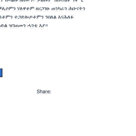
ቓሊሶምን ሃለዋቶም ዘረጋገፁ ጠንካራን ሕቡናትን
ነቶምን ተጋድሎታቶምን ንበለል እናሕለፉ
ድል ዝገጠመን ሓንቲ እያ።
Share: