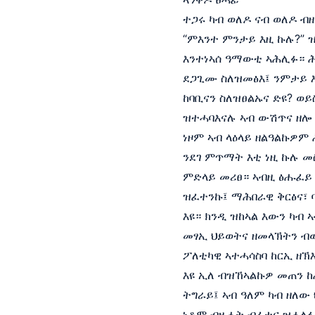
ተጋሩ ካብ ወለዶ ናብ ወለዶ ብ
“ምእንተ ምንታይ እዚ ኩሉ?” 
እንተነኣሰ ዓማውቲ ኣሕሊፉ። ሕ
ደጋጊሙ ስለዝመፅእ፤ ንምታይ እ
ከባቢናን ስለዝፀልኡና ድዩ? ወ
ዝተሓባእናሉ ኣብ ውሽጥና ዘሎ 
ነዞም ኣብ ላዕላይ ዘልዓልኩዎም
ንደገ ምጥማት እቲ ነዚ ኩሉ መ
ምድላይ መሪፀ። ኣብዚ ፅሑፈይ
ዝፈተንኩ፤ ማሕበራዊ ቅርፅና፣ 
እዩ። ክንዲ ዝከኣል እውን ካብ
መፃኢ ህይወትና ዘመላኽትን ብ
ፖለቲካዊ ኣተሓሳስባ ከርኢ ዘኽ
እዩ ኢለ ብዝኸኣልኩዎ መጠን ከ
ትግራይ፤ ኣብ ዓለም ካብ ዘለው
ነቶም ብዙሓት ብፈተና ዝሓለፉ