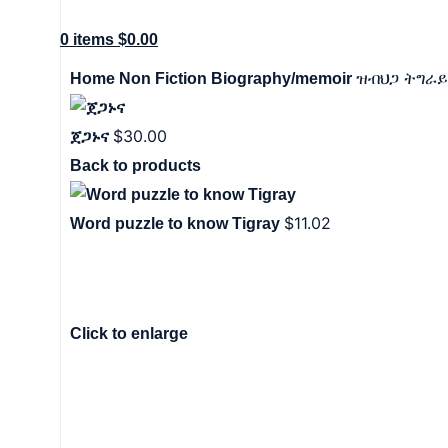
0
items
$
0.00
ዝብህጋ ትግራይ
Home
Non Fiction
Biography/memoir
$
30.00
ጀጋኑና
Back to products
$
11.02
Word puzzle to know Tigray
Click to enlarge