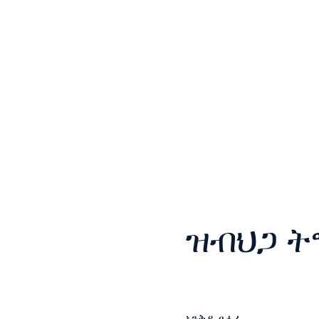
ዝብህጋ ት
ኣንቅዶ ፀሓፊ