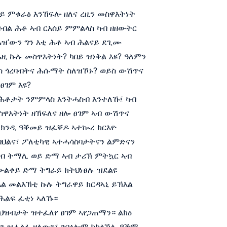
ዘይ ምቁራፅ እንኸፍሎ ዘለና ረዚን መስዋእትነት
ዝብል ሕቶ ኣብ ርእሰይ ምምልላስ ካብ ዘዘውትር
ዝ’ውን ግን እቲ ሕቶ ኣብ ሕልናይ ደጊሙ
ዚ ኩሉ መስዋእትነት? ካበይ ዝነቅል እዩ? ዓለምን
ይስ ጎረባብትና ሕሱማት ስለዝኾኑ? ወይስ ውሽጥና
ፀገም እዩ?
 ሕቶታት ንምምላስ እንትሓስብ እንተለኹ፤ ካብ
ስዋእትነት ዘኽፍለና ዘሎ ፀገም ኣብ ውሽጥና
 ክንዲ ዓቕመይ ዝፈቐዶ ኣተኲረ ክርእዮ
ባህልና፣ ፖለቲካዊ ኣተሓሳስባታትናን ልምድናን
 ኣብ ትማሊ ወይ ድማ ኣብ ታሪኽ ምትኳር ኣብ
ውልቀይ ድማ ትግራይ ክትህነፀሉ ዝደልዩ
እል መልእኽቲ ኩሉ ትግራዋይ ክርዳኣኒ ይኽእል
ሕልፍ ፈቲነ ኣለኹ።
 ህዝብታት ዝተፈለየ ፀገም ኣየጋጠማን። ልክዕ
ን ዝሓልፉ ዘለውን፣ ንባዕሎም ክከላኸሉ ዓቕሚ