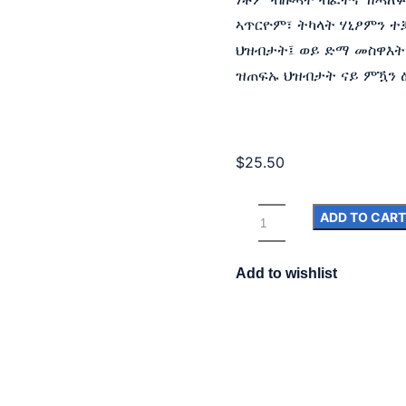
ኣጥርዮም፣ ትካላት ሃኒፆምን ተ
ህዝብታት፤ ወይ ድማ መስዋእት
ዝጠፍኡ ህዝብታት ናይ ምዃን ዕ
$
25.50
ADD TO CART
Add to wishlist