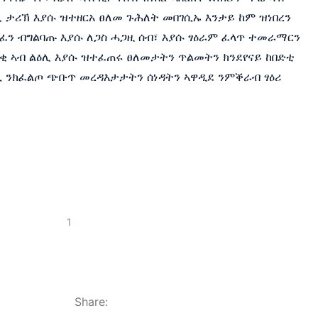
 ታሪኽ እያሱ ዝተዘርአ ፀለመ ጉሕለት መበገሲኡ እንታይ ከም ዝነበረን
ፈን ብግልባጡ እያሱ ለጋስ ሓጋዚ ሰብ፣ እያሱ ፃዕራም ፈላጥ ተመራማርን
ቂ ኣብ ልዕሊ እያሱ ዝተፈጠሩ ፀለመታትን ጥልመትን ክንደየናይ ከበድቲ
 ንክፈልጦ ጭቡጥ መረዳእታታትን ሰነዳትን ኣዋዲደ ንምቕራብ ፃዕሪ
Share: