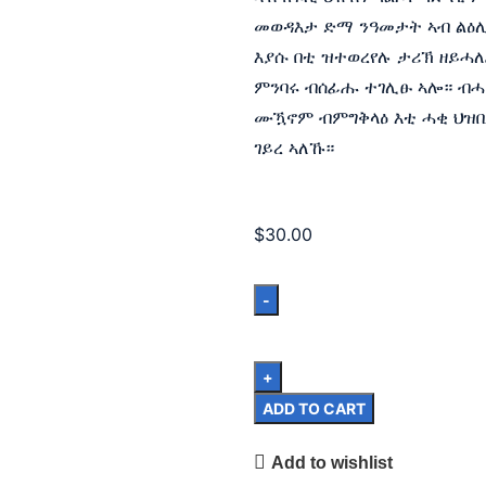
መወዳእታ ድማ ንዓመታት ኣብ ልዕሊ
እያሱ በቲ ዝተወረየሉ ታሪኽ ዘይሓለ
ምንባሩ ብሰፊሑ ተገሊፁ ኣሎ። ብሓ
ሙዃኖም ብምግቅላዕ እቲ ሓቂ ህዝቢ
ገይረ ኣለኹ።
$
30.00
ADD TO CART
Add to wishlist