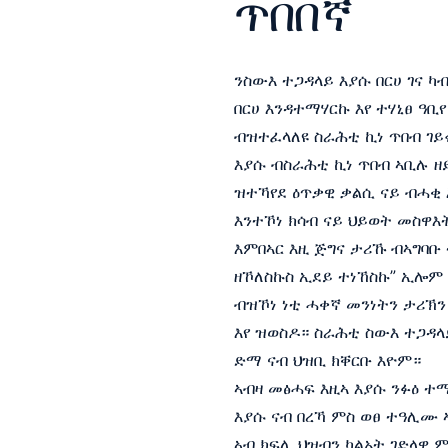
ጥበበኛ
ንስውእ ተጋዳላይ እያሱ በርሀ ገና ካ
በርሀ እንዳተማሃርኩ እየ ተሃኒፀ ዓቢ
ብዝተፈላለዩ ስራሕቲ ኪነ ጥበብ ገይሩ
እያሱ ብስራሕቲ ኪነ ጥበብ ኣቢሉ ዘ
ዝተኻየደ ዕጥቃዊ ቃልሲ ናይ ብሓቂ 
እንተኾነ ክሳብ ናይ ህይወት መስዋእ
እምበኣር እዚ ጅግና ታሪኹ ብኣግባቡ
ዘኾለስኩስ ኢደይ ተነኸስኩ” ኢሎም 
ብዝኾነ ነቲ ሓቀኛ መንነትን ታሪኽን
እየ ዝወስዶ። ስራሕቲ ስውእ ተጋዳላ
ድማ ናብ ህዝቢ ክቐርቡ እዮም።
ኣብዛ መፅሓፍ እዚኣ እያሱ ንፉዕ ተ
እያሱ ናብ በረኻ ምስ ወፀ ተዓሊሙ
ኣብ ክፍሊ ህዝብን ካልኦት ገድላዊ ም