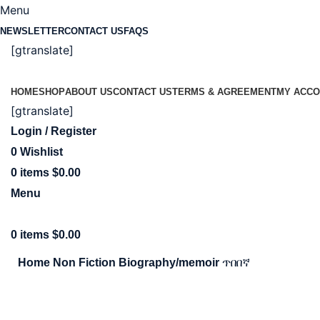
Menu
NEWSLETTER
CONTACT US
FAQS
[gtranslate]
HOME
SHOP
ABOUT US
CONTACT US
TERMS & AGREEMENT
MY ACCO
[gtranslate]
Login / Register
0
Wishlist
0
items
$
0.00
Menu
0
items
$
0.00
ጥበበኛ
Home
Non Fiction
Biography/memoir