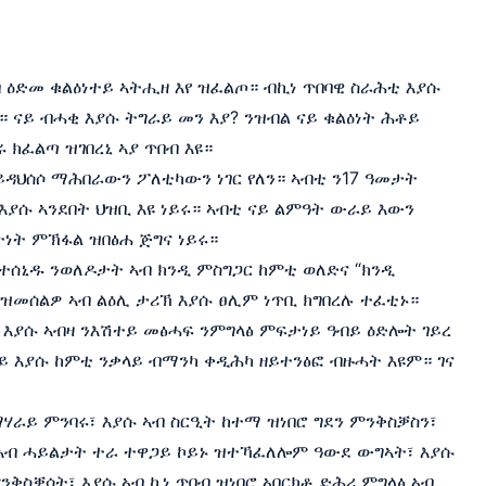
ብ ዕድመ ቁልዕነተይ ኣትሒዘ እየ ዝፈልጦ። ብኪነ ጥበባዊ ስራሕቲ እያሱ
የ። ናይ ብሓቂ እያሱ ትግራይ መን እያ? ንዝብል ናይ ቁልዕነት ሕቶይ
 ክፈልጣ ዝገበረኒ ኣያ ጥበብ እዩ።
ይዳህሰሶ ማሕበራውን ፖለቲካውን ነገር የለን። ኣብቲ ን17 ዓመታት
እያሱ ኣንደበት ህዝቢ እዩ ነይሩ። ኣብቲ ናይ ልምዓት ውራይ እውን
ትነት ምኽፋል ዝበፅሐ ጅግና ነይሩ።
 ተሰኒዱ ንወለዶታት ኣብ ክንዲ ምስግጋር ከምቲ ወለድና “ክንዲ
ዝመሰልዎ ኣብ ልዕሊ ታሪኽ እያሱ ፀሊም ነጥቢ ክግበረሉ ተፈቲኑ።
 እያሱ ኣብዛ ንእሽተይ መፅሓፍ ንምግላፅ ምፍታነይ ዓብይ ዕድሎት ገይረ
ይ እያሱ ከምቲ ንቃላይ ብማንካ ቀዲሕካ ዘይተንፅፎ ብዙሓት እዩም። ገና
ማሃራይ ምንባሩ፣ እያሱ ኣብ ስርዒት ከተማ ዝነበሮ ግደን ምንቅስቓስን፣
 ኣብ ሓይልታት ተራ ተዋጋይ ኮይኑ ዝተኻፈለሎም ዓውደ ውግኣት፣ እያሱ
ንቅስቓሳት፣ እያሱ ኣብ ኪነ ጥበብ ዝነበሮ ኣበርክቶ ድሕሪ ምግላፅ ኣብ