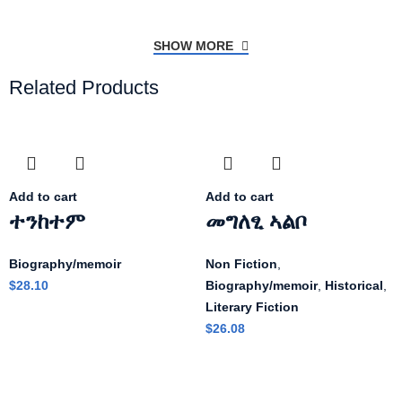
SHOW MORE
Related Products
Add to cart
Add to cart
ተንከተም
መግለፂ ኣልቦ
Biography/memoir
Non Fiction
,
$
28.10
Biography/memoir
,
Historical
,
Literary Fiction
$
26.08