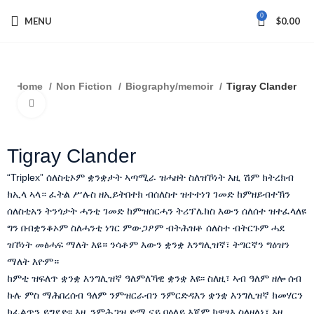
0
MENU
$
0.00
Home
Non Fiction
Biography/memoir
Tigray Clander
Click to enlarge
Tigray Clander
“Triplex” ሰለስቲኦም ቋንቋታት ኣጣሚራ ዝሓዘት ስለዝኾነት እዚ ሽም ክትረክብ
ክኢላ ኣላ። ፈትል ሥሉስ ዘኢይትበተክ ብሰለስተ ዝተተነገ ገመድ ከምዘይብተኽን
ሰለስቲአን ትንጎታት ሓንቲ ገመድ ከምዝሰርሓን ትሪፕሌክስ እውን ሰለሰተ ዝተፈላለዩ
ግን በብቋንቆኦም ስለሓንቲ ነገር ምውጋዖም ብትሕዝቶ ሰለስተ ብትርጉም ሓደ
ዝኾነት መፅሓፍ ማለት እዩ። ንሳቶም እውን ቋንቋ እንግሊዝኛ፣ ትግርኛን ግዕዝን
ማለት እዮም።
ከምቲ ዝፍለጥ ቋንቋ እንግሊዝኛ ዓለምለኻዊ ቋንቋ እዩ፡፡ ስለዚ፣ ኣብ ዓለም ዘሎ ሰብ
ኩሉ ምስ ማሕበረሰብ ዓለም ንምዝርራብን ንምርድዳእን ቋንቋ እንግሊዝኛ ክመሃርን
ክፈልጥን ይግደድ፡፡ እዚ ንምሕጋዝ ድማ ናይ ባዕለይ እጃም ክዋፃእ ስለዘለኒ፣ እዛ