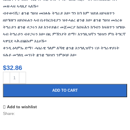
መጽሓፍ ኣዳሊየ ኣለኹ፡፡
ብተወሳኺ፣ ቋንቋ ግዕዝ መበቆሉ ትግራይ እዩ፡፡ ግን ከዓ ከም ዝድለ ዘይፍለጥን
ዘይዓበየን ዘይሰፍሐን ኣብ ቤተክርስቲያን ዝተሓፅረ ቋንቋ እዩ፡፡ ቋንቋ ግዕዝ መሰረቱ
ትግራይን ቋንቋ ተጋሩን እዩ እንተይልና መጀመርያ ክሰፍሕን ክዓብን ክፍለጥን ዝግበኦ
ኣብ ትግራይን ብተጋሩን እዩ፡፡ በዚ ምኽንያት ድማ፣ እንግሊዝኛን ግዕዝን ምስ ትግርኛ
ኣዋሂደ ኣቅሪበልኩም እኒሀኹ፡፡
ቀንዲ ዕላምኡ ድማ፣ ሓበራዊ ዓለም ለኻዊ ቋንቋ እንግሊዝኛን ናይ ትግራዋይነት
ፍሉይ መግለፂ መንነት ቋንቋ ግዕዝን ንምዕባይ እዩ፡፡
$
32.86
ADD TO CART
Add to wishlist
Share: